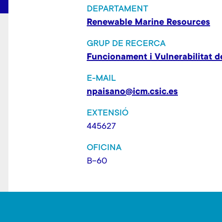
DEPARTAMENT
Renewable Marine Resources
GRUP DE RECERCA
Funcionament i Vulnerabilitat 
E-MAIL
npaisano@icm.csic.es
EXTENSIÓ
445627
OFICINA
B-60