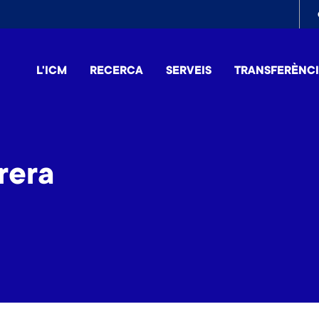
To
me
L'ICM
RECERCA
SERVEIS
TRANSFERÈNC
rera