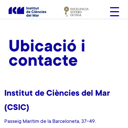
V
é
s
a
l
c
Ubicació i
o
n
contacte
t
i
n
g
u
Institut de Ciències del Mar
t
(CSIC)
Passeig Marítim de la Barceloneta, 37-49.