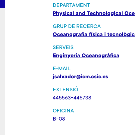
DEPARTAMENT
Physical and Technological Oc
GRUP DE RECERCA
Oceanografia física i tecnològi
SERVEIS
Enginyeria Oceanogràfica
E-MAIL
jsalvador@icm.csic.es
EXTENSIÓ
445563-445738
OFICINA
B-08