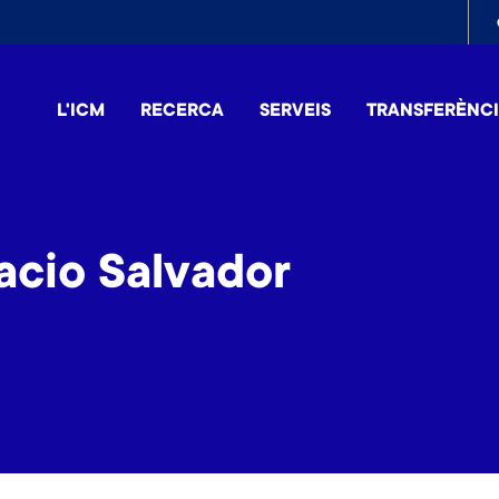
To
me
L'ICM
RECERCA
SERVEIS
TRANSFERÈNC
acio Salvador