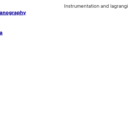
Instrumentation and lagrang
eanography
ca