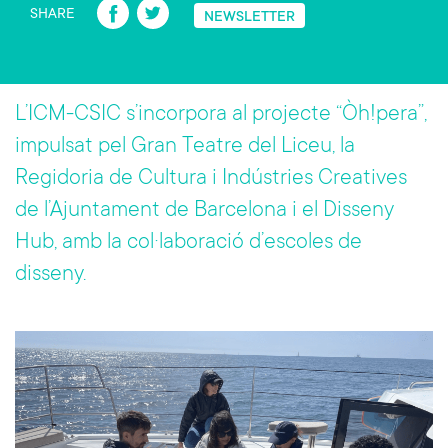
Fa
T
SHARE
NEWSLETTER
ce
wi
b
tt
o
er
L’ICM-CSIC s’incorpora al projecte “Òh!pera”,
ok
impulsat pel Gran Teatre del Liceu, la
Regidoria de Cultura i Indústries Creatives
de l’Ajuntament de Barcelona i el Disseny
Hub, amb la col·laboració d’escoles de
disseny.