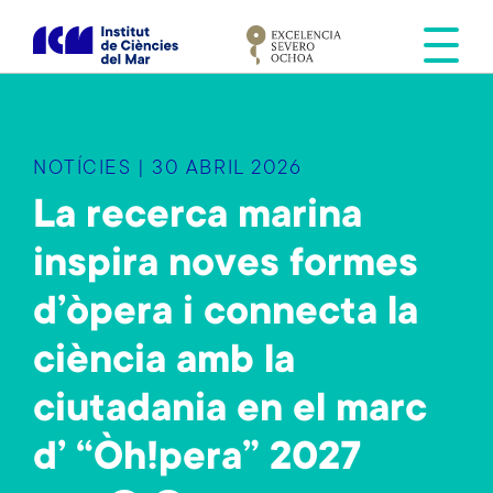
V
é
s
a
l
c
NOTÍCIES | 30 ABRIL 2026
o
n
La recerca marina
t
inspira noves formes
i
n
d’òpera i connecta la
g
u
ciència amb la
t
ciutadania en el marc
d’ “Òh!pera” 2027