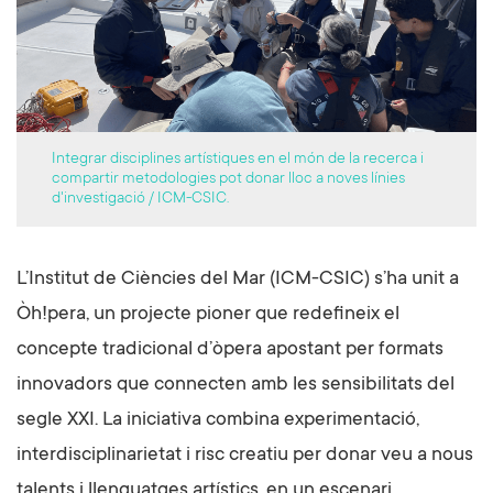
Integrar disciplines artístiques en el món de la recerca i
compartir metodologies pot donar lloc a noves línies
d'investigació / ICM-CSIC.
L’Institut de Ciències del Mar (ICM-CSIC) s’ha unit a
Òh!pera, un projecte pioner que redefineix el
concepte tradicional d’òpera apostant per formats
innovadors que connecten amb les sensibilitats del
segle XXI. La iniciativa combina experimentació,
interdisciplinarietat i risc creatiu per donar veu a nous
talents i llenguatges artístics, en un escenari