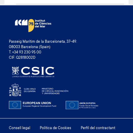
Passeig Marítim de la Barceloneta, 37-49.
08003 Barcelona (Spain)
T. +34 93 230 95 00
CIF: Q2818002D
Footer
Consell legal
Política de Cookies
Perfil del contractant