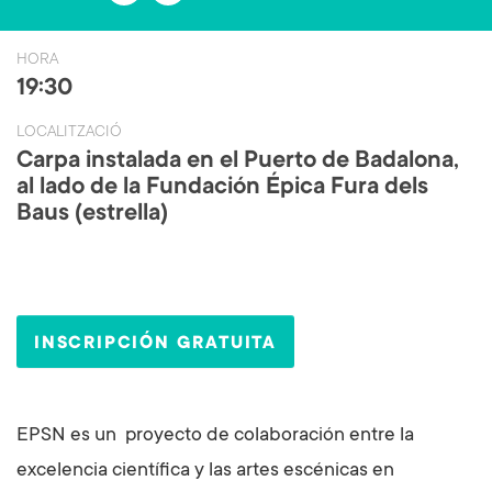
ce
wi
b
tt
HORA
o
er
19:30
ok
LOCALITZACIÓ
Carpa instalada en el Puerto de Badalona,
al lado de la Fundación Épica Fura dels
Baus (estrella)
INSCRIPCIÓN GRATUITA
EPSN es un proyecto de colaboración entre la
excelencia científica y las artes escénicas en