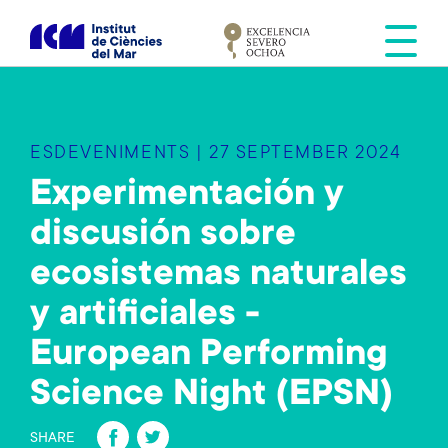
V
é
s
a
l
c
ESDEVENIMENTS | 27 SEPTEMBER 2024
o
Experimentación y
n
t
discusión sobre
i
n
ecosistemas naturales
g
y artificiales -
u
t
European Performing
Science Night (EPSN)
Fa
T
SHARE