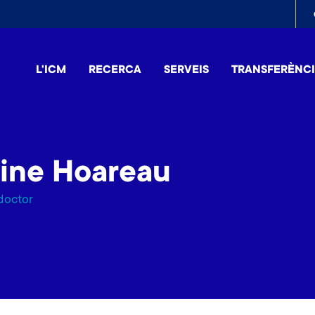
To
me
L'ICM
RECERCA
SERVEIS
TRANSFERÈNC
pine Hoareau
doctor