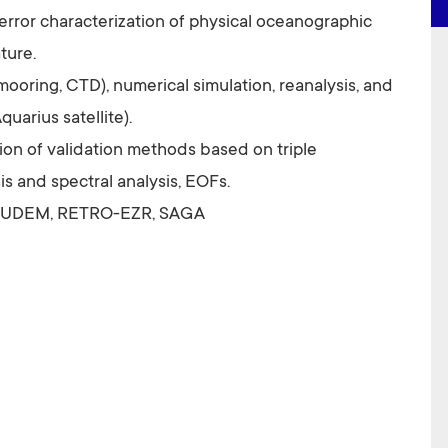
 error characterization of physical oceanographic
ture.
mooring, CTD), numerical simulation, reanalysis, and
arius satellite).
n of validation methods based on triple
sis and spectral analysis, EOFs.
 PUDEM, RETRO-EZR, SAGA