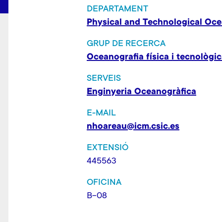
DEPARTAMENT
Physical and Technological Oc
GRUP DE RECERCA
Oceanografia física i tecnològi
SERVEIS
Enginyeria Oceanogràfica
E-MAIL
nhoareau@icm.csic.es
EXTENSIÓ
445563
OFICINA
B-08