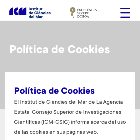
S
k
i
p
t
o
Política de Cookies
m
a
i
n
c
o
Política de Cookies
n
El Institut de Ciències del Mar de La Agencia
t
Estatal Consejo Superior de Investigaciones
e
n
Científicas (ICM-CSIC) informa acerca del uso
t
de las cookies en sus páginas web.