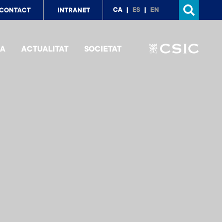
p
CA
ES
EN
CONTACT
INTRANET
nu
IA
ACTUALITAT
SOCIETAT