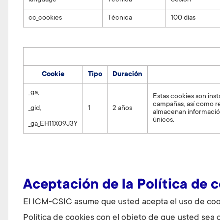
language
Técnica
Sesión
cc_cookies
Técnica
100 días
Cookie
Tipo
Duración
_ga,
Estas cookies son insta
campañas, así como real
_gid,
1
2 años
almacenan información
únicos.
_ga_EH11X09J3Y
Aceptación de la Política de 
El ICM-CSIC asume que usted acepta el uso de cooki
Política de cookies con el objeto de que usted sea 