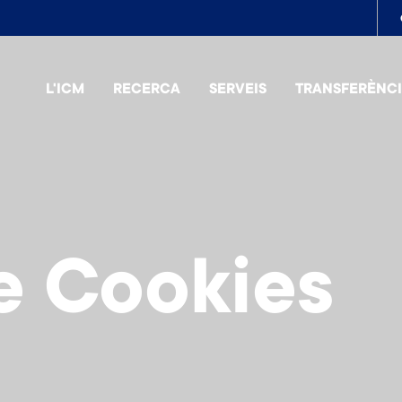
To
me
L'ICM
RECERCA
SERVEIS
TRANSFERÈNC
de Cookies