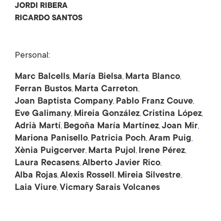
JORDI RIBERA
RICARDO SANTOS
Personal:
Marc Balcells
María Bielsa
Marta Blanco
Ferran Bustos
Marta Carreton
Joan Baptista Company
Pablo Franz Couve
Eve Galimany
Mireia González
Cristina López
Adrià Martí
Begoña María Martínez
Joan Mir
Mariona Panisello
Patricia Poch
Aram Puig
Xènia Puigcerver
Marta Pujol
Irene Pérez
Laura Recasens
Alberto Javier Rico
Alba Rojas
Alexis Rossell
Mireia Silvestre
Laia Viure
Vicmary Sarais Volcanes