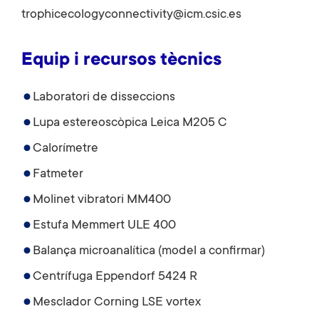
trophicecologyconnectivity@icm.csic.es
Equip i recursos tècnics
Laboratori de disseccions
Lupa estereoscòpica Leica M205 C
Calorímetre
Fatmeter
Molinet vibratori MM400
Estufa Memmert ULE 400
Balança microanalítica (model a confirmar)
Centrífuga Eppendorf 5424 R
Mesclador Corning LSE vortex