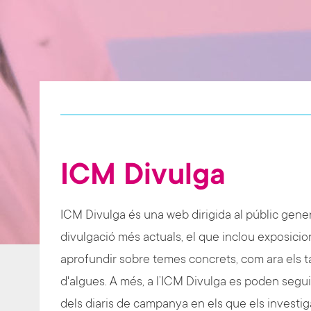
ICM Divulga
ICM Divulga és una web dirigida al públic genera
divulgació més actuals, el que inclou exposicio
aprofundir sobre temes concrets, com ara els t
d'algues. A més, a l’ICM Divulga es poden segu
dels diaris de campanya en els que els investi