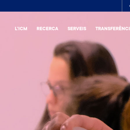
To
me
L'ICM
RECERCA
SERVEIS
TRANSFERÈNC