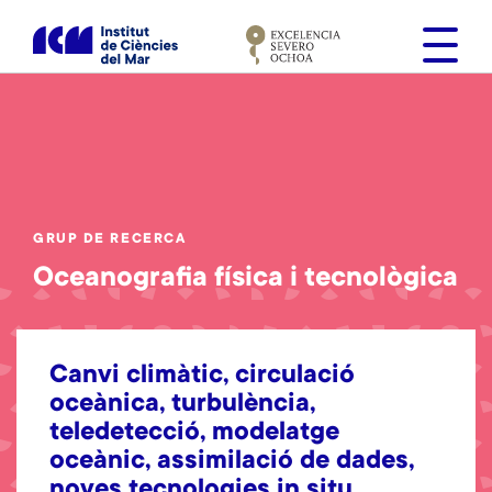
V
é
s
a
l
c
o
n
t
GRUP DE RECERCA
i
Oceanografia física i tecnològica
n
g
u
t
Canvi climàtic, circulació
oceànica, turbulència,
teledetecció, modelatge
oceànic, assimilació de dades,
noves tecnologies in situ