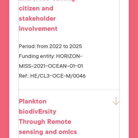
citizen and
stakeholder
involvement
Period: from 2022 to 2025
Funding entity:
HORIZON-
MISS-2021-OCEAN-01-01
Ref.:
HE/CL3-OCE-M/0046
Plankton
biodivErsity
Through Remote
sensing and omIcs