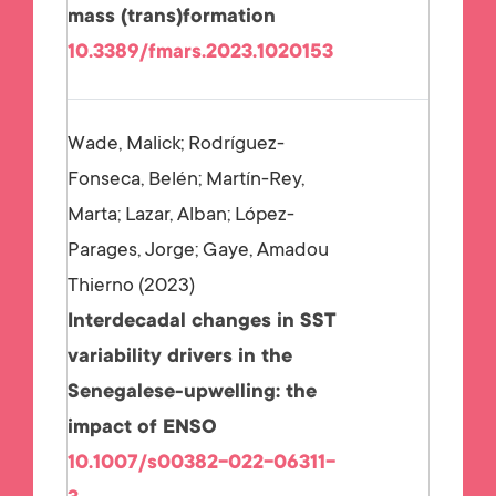
mass (trans)formation
10.3389/fmars.2023.1020153
Wade, Malick; Rodríguez-
Fonseca, Belén; Martín-Rey,
Marta; Lazar, Alban; López-
Parages, Jorge; Gaye, Amadou
Thierno
2023
Interdecadal changes in SST
variability drivers in the
Senegalese-upwelling: the
impact of ENSO
10.1007/s00382-022-06311-