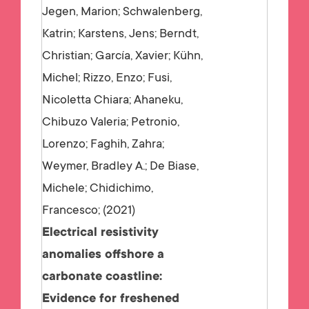
Jegen, Marion; Schwalenberg,
Katrin; Karstens, Jens; Berndt,
Christian; García, Xavier; Kühn,
Michel; Rizzo, Enzo; Fusi,
Nicoletta Chiara; Ahaneku,
Chibuzo Valeria; Petronio,
Lorenzo; Faghih, Zahra;
Weymer, Bradley A.; De Biase,
Michele; Chidichimo,
Francesco;
2021
Electrical resistivity
anomalies offshore a
carbonate coastline:
Evidence for freshened