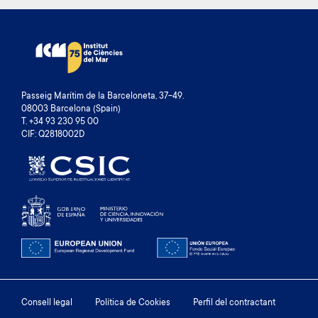
Passeig Marítim de la Barceloneta, 37-49.
08003 Barcelona (Spain)
T. +34 93 230 95 00
CIF: Q2818002D
Footer
Consell legal
Política de Cookies
Perfil del contractant