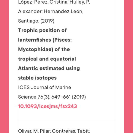
López-Pérez, Cristina; Hulley, P.
Alexander; Hernández León,
Santiago;
2019
Trophic position of
lanternfishes (Pisces:
Myctophidae) of the
tropical and equatorial
Atlantic estimated using
stable isotopes
ICES Journal of Marine
Science 76(3): 649–661 (2019)
10.1093/icesjms/fsx243
Olivar, M. Pilar; Contreras, Tabit;