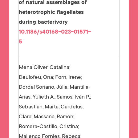
of natural assemblages of
heterotrophic flagellates
during bacterivory
10.1186/s40168-023-01571-
5
Mena Oliver, Catalina;
Deulofeu, Ona; Forn, Irene;
Dordal Soriano, Júlia; Mantilla-
Arias, Yulieth A.; Samos, Iván P.;
Sebastián, Marta; Cardelús,
Clara; Massana, Ramon;
Romera-Castillo, Cristina;
Mallenco Fornies, Rebeca;