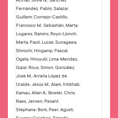
Acinas, Silvia G.; Sánchez
Fernández, Pablo; Salazar,
Guillem; Cornejo-Castillo,
Francisco M.; Sebastián, Marta;
Logares, Ramiro; Royo-Llonch,
Marta; Paoli, Lucas; Sunagawa,
Shinichi; Hingamp, Pascal;
Ogata, Hiroyuki; Lima-Mendez,
Gipsi; Roux, Simon; González,
José M.; Arrieta López de
Uralde, Jesús M.; Alam, Intikhab;
Kamau, Allan A.; Bowler, Chris;
Raes, Jeroen; Pesant,
Stéphane; Bork, Peer; Agustí,