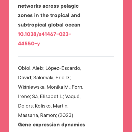
networks across pelagic
zones in the tropical and
subtropical global ocean
10.1038/s41467-023-
44550-y
Obiol, Aleix; López-Escardó,
David; Salomaki, Eric D.;
Wiśniewska, Monika M.; Forn,
Irene; Sà, Elisabet L.; Vaqué,
Dolors; Kolisko, Martin;
Massana, Ramon;
2023
Gene expression dynamics