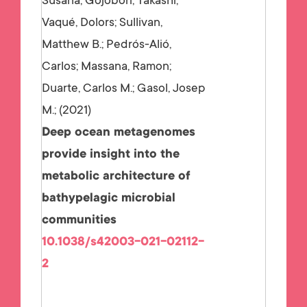
Susana; Gojobori, Takashi;
Vaqué, Dolors; Sullivan,
Matthew B.; Pedrós-Alió,
Carlos; Massana, Ramon;
Duarte, Carlos M.; Gasol, Josep
M.;
2021
Deep ocean metagenomes
provide insight into the
metabolic architecture of
bathypelagic microbial
communities
10.1038/s42003-021-02112-
2