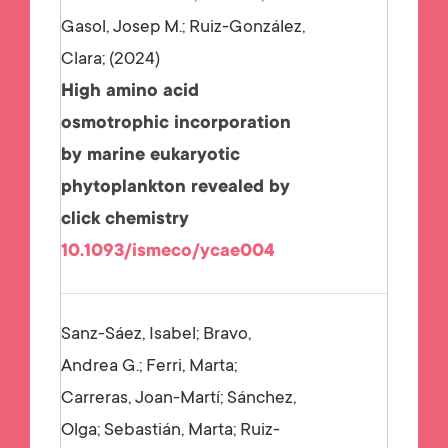
Gasol, Josep M.; Ruiz-González,
Clara;
2024
High amino acid
osmotrophic incorporation
by marine eukaryotic
phytoplankton revealed by
click chemistry
10.1093/ismeco/ycae004
Sanz-Sáez, Isabel; Bravo,
Andrea G.; Ferri, Marta;
Carreras, Joan-Martí; Sánchez,
Olga; Sebastián, Marta; Ruiz-