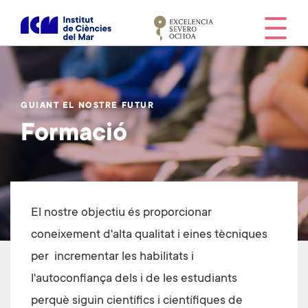
V
é
s
a
l
c
GUIANT EL NOSTRE FUTUR
o
Formació
n
t
i
n
g
El nostre objectiu és proporcionar
u
t
coneixement d'alta qualitat i eines tècniques
per incrementar les habilitats i
l'autoconfiança dels i de les estudiants
perquè siguin científics i científiques de