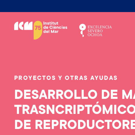
S
k
i
p
t
o
m
a
i
PROYECTOS Y OTRAS AYUDAS
n
c
DESARROLLO DE M
o
n
TRASNCRIPTÓMICOS
t
DE REPRODUCTORE
e
n