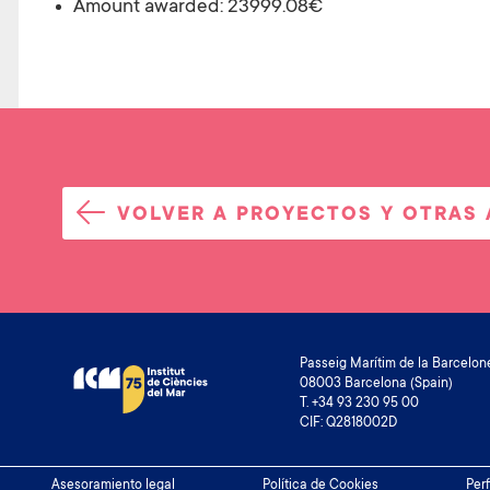
Amount awarded:
23999.08€
VOLVER A PROYECTOS Y OTRAS
Passeig Marítim de la Barcelone
08003 Barcelona (Spain)
T. +34 93 230 95 00
CIF: Q2818002D
Footer
Asesoramiento legal
Política de Cookies
Perf