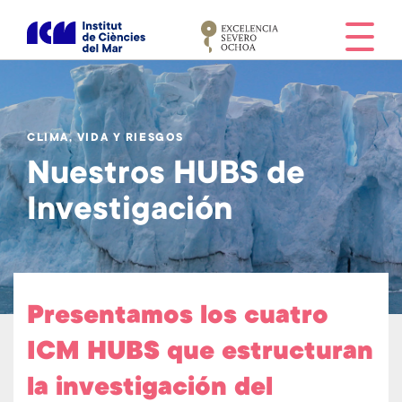
S
k
i
p
t
o
CLIMA, VIDA Y RIESGOS
m
Nuestros HUBS de
a
i
Investigación
n
c
o
n
t
Presentamos los cuatro
e
n
ICM HUBS
que estructuran
t
la investigación del