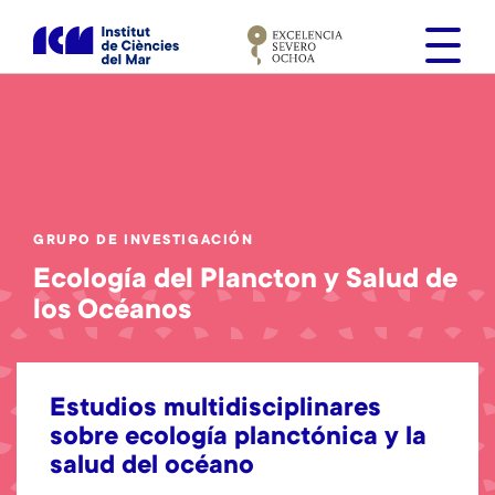
S
k
i
p
t
o
m
a
i
GRUPO DE INVESTIGACIÓN
n
Ecología del Plancton y Salud de
c
los Océanos
o
n
t
e
Estudios multidisciplinares
n
sobre ecología planctónica y la
t
salud del océano