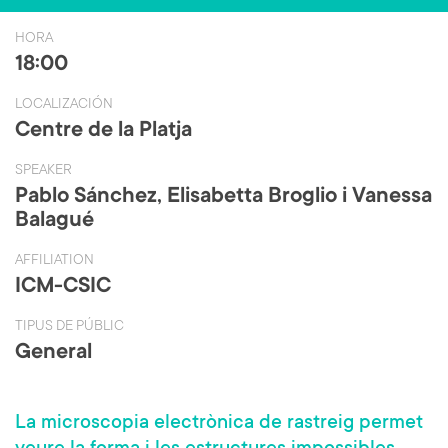
ce
wi
b
tt
HORA
o
er
18:00
ok
LOCALIZACIÓN
Centre de la Platja
SPEAKER
Pablo Sánchez, Elisabetta Broglio i Vanessa
Balagué
AFFILIATION
ICM-CSIC
TIPUS DE PÚBLIC
General
La microscopia electrònica de rastreig permet