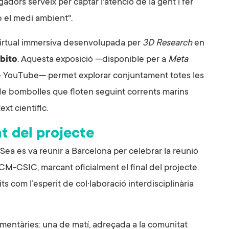
gadors serveix per captar l'atenció de la gent i fer
 el medi ambient".
 virtual immersiva desenvolupada per
3D Research
en
bito
. Aquesta exposició —disponible per a
Meta
l de YouTube— permet explorar conjuntament totes les
e de bombolles que floten seguint corrents marins
xt científic.
t del projecte
4Sea es va reunir a Barcelona per celebrar la reunió
’ICM-CSIC, marcant oficialment el final del projecte.
its com l’esperit de col·laboració interdisciplinària
mentàries: una de matí, adreçada a la comunitat