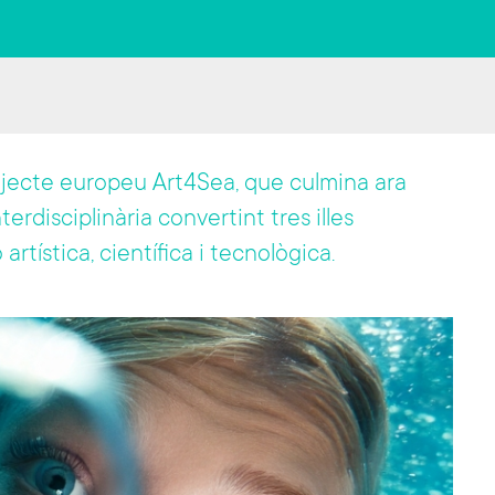
rojecte europeu Art4Sea, que culmina ara
erdisciplinària convertint tres illes
rtística, científica i tecnològica.