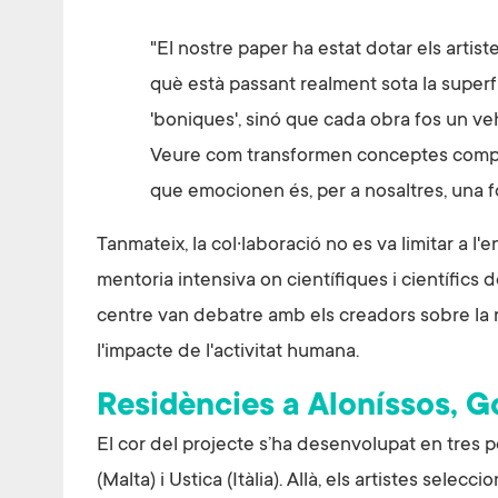
"El nostre paper ha estat dotar els artis
què està passant realment sota la super
'boniques', sinó que cada obra fos un veh
Veure com transformen conceptes comple
que emocionen és, per a nosaltres, una f
Tanmateix, la col·laboració no es va limitar a l
mentoria intensiva on científiques i científics d
centre van debatre amb els creadors sobre la re
l'impacte de l'activitat humana.
Residències a Aloníssos, G
El cor del projecte s’ha desenvolupat en tres pe
(Malta) i Ustica (Itàlia). Allà, els artistes sel