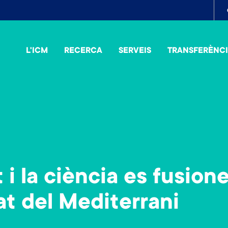
To
me
L'ICM
RECERCA
SERVEIS
TRANSFERÈNC
 i la ciència es fusion
tat del Mediterrani