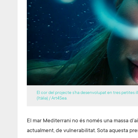
El cor del projecte s’ha desenvolupat en tres petites il
(Itàlia) / Art4Sea.
El mar Mediterrani no és només una massa d’aig
actualment, de vulnerabilitat. Sota aquesta pr