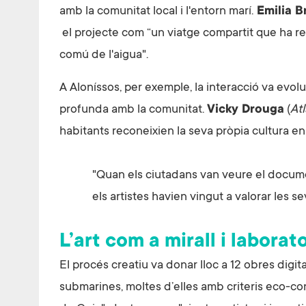
amb la comunitat local i l'entorn marí.
Emilia B
el projecte com “un viatge compartit que ha re
comú de l'aigua".
A Aloníssos, per exemple, la interacció va evolu
profunda amb la comunitat.
Vicky Drouga
(
At
habitants reconeixien la seva pròpia cultura en
"Quan els ciutadans van veure el docume
els artistes havien vingut a valorar les se
L’art com a mirall i laborato
El procés creatiu va donar lloc a 12 obres digita
submarines, moltes d’elles amb criteris eco-con