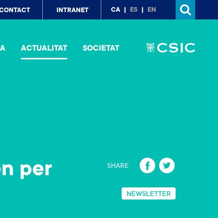
p
CA
ES
EN
CONTACT
INTRANET
nu
IA
ACTUALITAT
SOCIETAT
Fa
T
en per
SHARE
ce
wi
b
tt
NEWSLETTER
o
er