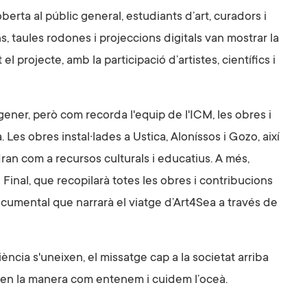
berta al públic general, estudiants d’art, curadors i
s, taules rodones i projeccions digitals van mostrar la
 projecte, amb la participació d’artistes, científics i
t gener, però com recorda l'equip de l'ICM, les obres i
. Les obres instal·lades a Ustica, Aloníssos i Gozo, així
ran com a recursos culturals i educatius. A més,
inal, que recopilarà totes les obres i contribucions
documental que narrarà el viatge d’Art4Sea a través de
iència s'uneixen, el missatge cap a la societat arriba
 en la manera com entenem i cuidem l’oceà.