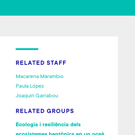
ok
RELATED STAFF
Macarena Marambio
Paula López
Joaquín Garrabou
RELATED GROUPS
Ecologia i resiliència dels
ecosistemes bentònics en un oceà