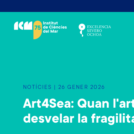
V
é
s
a
l
c
o
n
t
i
NOTÍCIES | 26 GENER 2026
n
g
Art4Sea: Quan l'art
u
t
desvelar la fragili