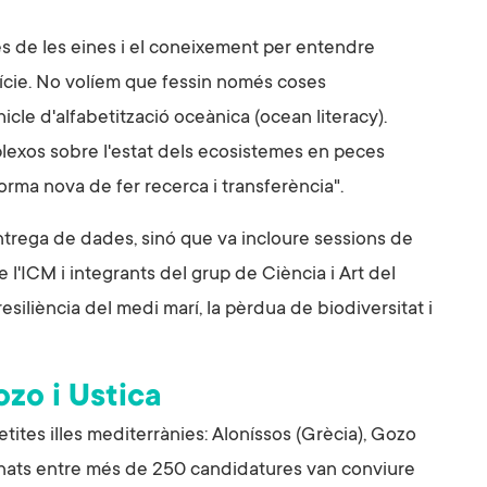
tes de les eines i el coneixement per entendre
fície. No volíem que fessin només coses
icle d'alfabetització oceànica (ocean literacy).
xos sobre l'estat dels ecosistemes en peces
orma nova de fer recerca i transferència".
'entrega de dades, sinó que va incloure sessions de
e l'ICM i integrants del grup de Ciència i Art del
siliència del medi marí, la pèrdua de biodiversitat i
ozo i Ustica
tites illes mediterrànies: Aloníssos (Grècia), Gozo
eccionats entre més de 250 candidatures van conviure