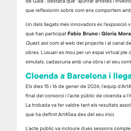
de Gaia", destaca que "ajuntar artistes i investi
que reflexionin sobre com ens comportem amb
Un dels llegats més innovadors és l'exposició
què han participat
Fabio Bruno
i
Gloria Mora
Quest
, així com al web del projecte i al cana
obres. L’usuari es mou per un espai virtual pl
simulats, cadascuna amb una obra i el seu conte
Cloenda a Barcelona i llega
Els dies 15 i 16 de gener de 2026, l’equip d’Art
final del consorci i l’acte públic de cloenda a l
La trobada va fer valdre tant els resultats assol
que ha definit Art4Sea des del seu inici.
L’acte públic va incloure dues sessions comple