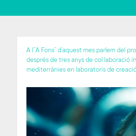
A l’”A Fons” d’aquest mes parlem del p
després de tres anys de col·laboració int
mediterrànies en laboratoris de creació a