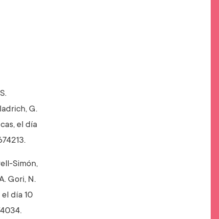
S.
ladrich, G.
cas, el día
674213.
ell-Simón,
A. Gori, N.
el día 10
74034.