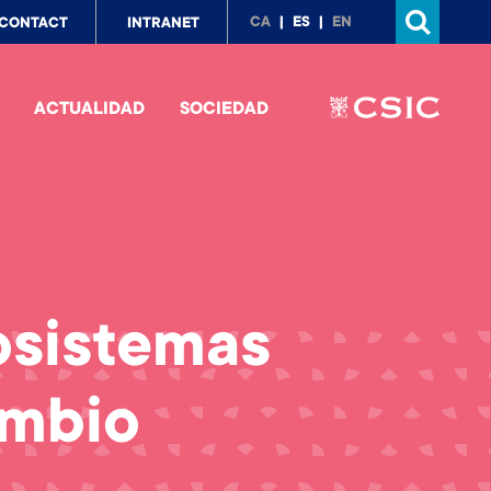
p
CA
ES
EN
CONTACT
INTRANET
nu
ACTUALIDAD
SOCIEDAD
cosistemas
ambio