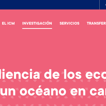
To
me
EL ICM
INVESTIGACIÓN
SERVICIOS
TRANSFER
liencia de los e
 un océano en c