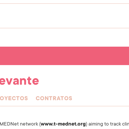
levante
OYECTOS
CONTRATOS
T-MEDNet network (
www.t-mednet.org
) aiming to track cl