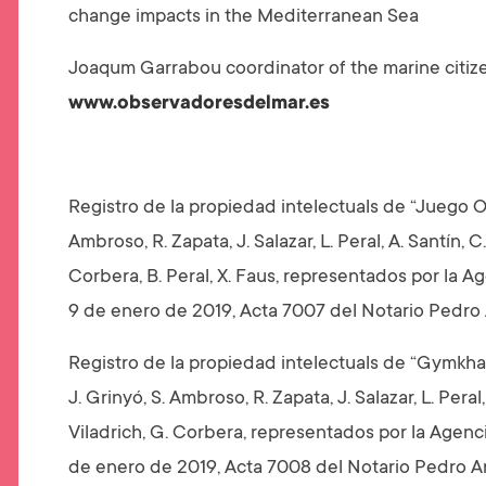
T
change impacts in the Mediterranean Sea
I
Joaqum Garrabou coordinator of the marine citiz
V
www.observadoresdelmar.es
E
T
A
Registro de la propiedad intelectuals de “Juego Oc
B
Ambroso, R. Zapata, J. Salazar, L. Peral, A. Santín,
)
Corbera, B. Peral, X. Faus, representados por la A
9 de enero de 2019, Acta 7007 del Notario Pedro
Registro de la propiedad intelectuals de “Gymkhan
J. Grinyó, S. Ambroso, R. Zapata, J. Salazar, L. Pera
Viladrich, G. Corbera, representados por la Agenci
de enero de 2019, Acta 7008 del Notario Pedro 