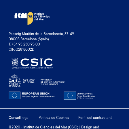
Passeig Marítim de la Barceloneta, 37-49.
08003 Barcelona (Spain)
T. +34 93 230 95 00
CIF: Q2818002D
Footer
Consell legal
Política de Cookies
Perfil del contractant
©2020 - Institut de Ciències del Mar (CSIC) | Design and