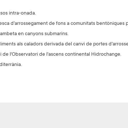
sos intra-onada.
 pesca d'arrossegament de fons a comunitats bentòniques 
a gambeta en canyons submarins.
diments als caladors derivada del canvi de portes d'arros
 i de l'Observatori de l'ascens continental Hidrochange.
iterrània.