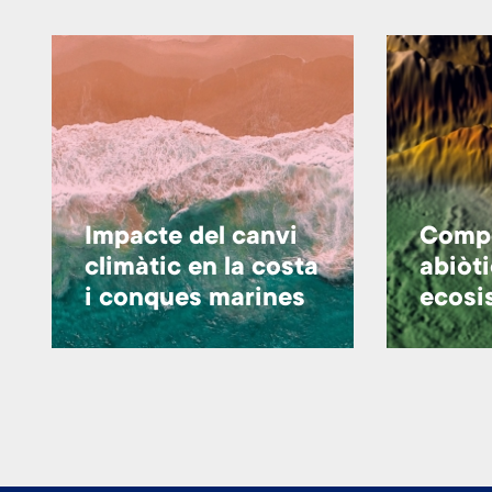
Impacte del canvi
Comp
climàtic en la costa
abiòti
i conques marines
ecosi