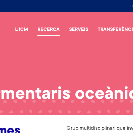
To
me
L'ICM
RECERCA
SERVEIS
TRANSFERÈNC
mentaris oceànics
emes
Grup multidisciplinari que i