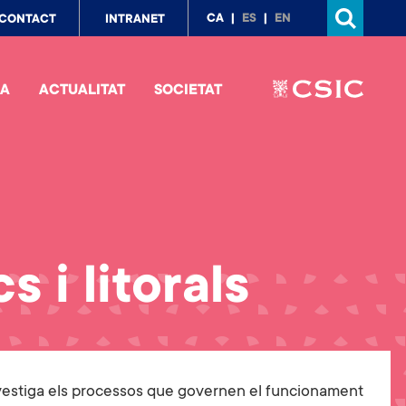
p
CA
ES
EN
CONTACT
INTRANET
nu
IA
ACTUALITAT
SOCIETAT
 i litorals
nvestiga els processos que governen el funcionament