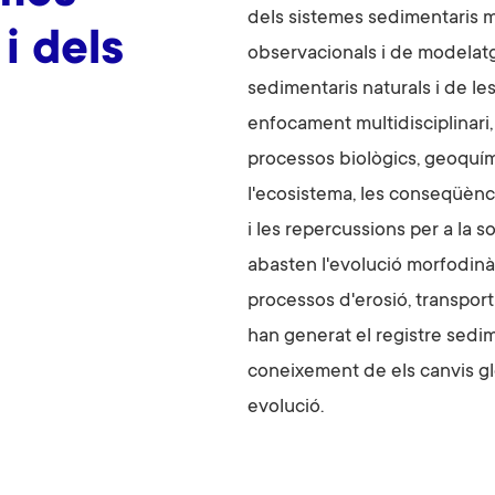
dels sistemes sedimentaris ma
i dels
observacionals i de modelatg
sedimentaris naturals i de l
enfocament multidisciplinari,
processos biològics, geoquímic
l'ecosistema, les conseqüènci
i les repercussions per a la s
abasten l'evolució morfodinàm
processos d'erosió, transpor
han generat el registre sedime
coneixement de els canvis gl
evolució.