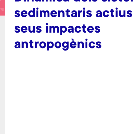
sedimentaris actius 
seus impactes
antropogènics