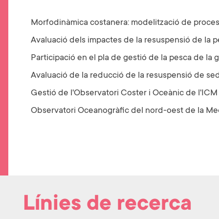
P
Morfodinàmica costanera: modelització de proces
E
S
Avaluació dels impactes de la resuspensió de la
T
Participació en el pla de gestió de la pesca de l
A
Avaluació de la reducció de la resuspensió de se
N
Gestió de l'Observatori Coster i Oceànic de l'ICM
Y
Observatori Oceanogràfic del nord-oest de la Med
A
A
C
T
I
V
Línies de recerca
A
)