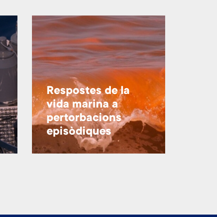
Respostes de la
vida marina a
pertorbacions
episòdiques