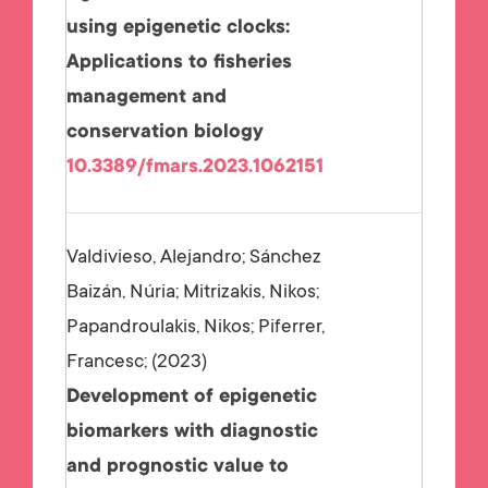
using epigenetic clocks:
Applications to fisheries
management and
conservation biology
10.3389/fmars.2023.1062151
Valdivieso, Alejandro; Sánchez
Baizán, Núria; Mitrizakis, Nikos;
Papandroulakis, Nikos; Piferrer,
Francesc;
2023
Development of epigenetic
biomarkers with diagnostic
and prognostic value to