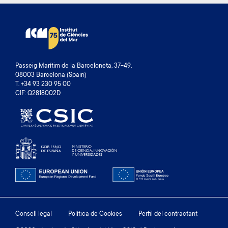
Passeig Marítim de la Barceloneta, 37-49.
08003 Barcelona (Spain)
T. +34 93 230 95 00
CIF: Q2818002D
Footer
Consell legal
Política de Cookies
Perfil del contractant