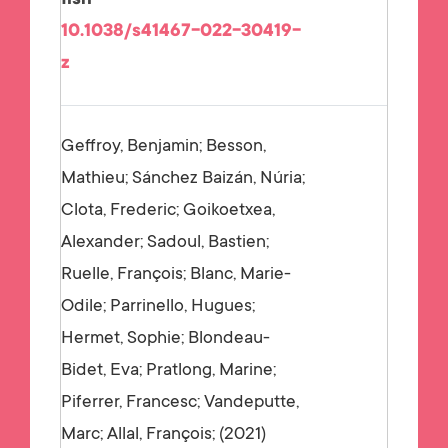
10.1038/s41467-022-30419-
z
Geffroy, Benjamin; Besson,
Mathieu; Sánchez Baizán, Núria;
Clota, Frederic; Goikoetxea,
Alexander; Sadoul, Bastien;
Ruelle, François; Blanc, Marie-
Odile; Parrinello, Hugues;
Hermet, Sophie; Blondeau-
Bidet, Eva; Pratlong, Marine;
Piferrer, Francesc; Vandeputte,
Marc; Allal, François;
2021