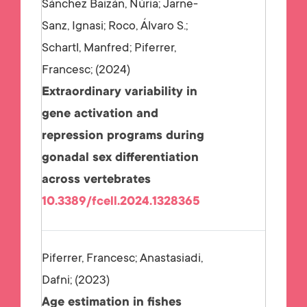
Sánchez Baizán, Núria; Jarne-
Sanz, Ignasi; Roco, Álvaro S.;
Schartl, Manfred; Piferrer,
Francesc;
2024
Extraordinary variability in
gene activation and
repression programs during
gonadal sex differentiation
across vertebrates
10.3389/fcell.2024.1328365
Piferrer, Francesc; Anastasiadi,
Dafni;
2023
Age estimation in fishes