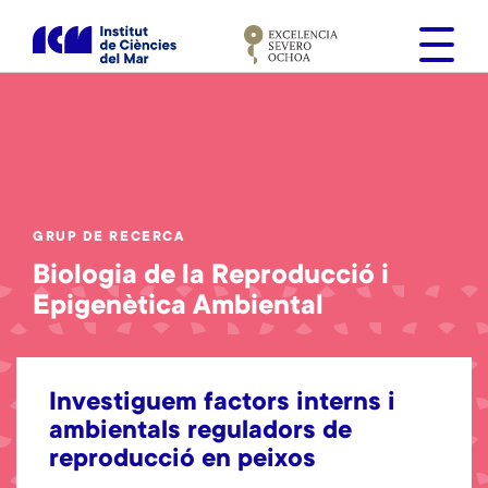
V
é
s
a
l
c
o
n
t
GRUP DE RECERCA
i
Biologia de la Reproducció i
n
Epigenètica Ambiental
g
u
t
Investiguem factors interns i
ambientals reguladors de
reproducció en peixos